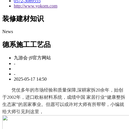
0572-3089555
http://www.yokorn.com
装修建材知识
News
德系施工工艺品
九游会·j9官方网站
-
-
2025-05-17 14:50
凭仗多年的市场经验和质量保障,深耕家拆20余年，始创
于2002年，进口欧标材料系统，成绩中国 家居行业“健康整拆
生态家”的居家事业。但愿可以或许对大师有所帮帮，小编就
给大师引见到这里，