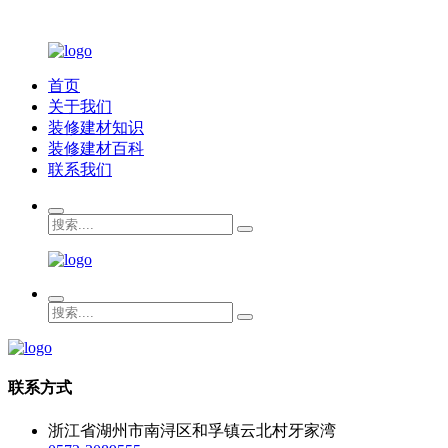
首页
关于我们
装修建材知识
装修建材百科
联系我们
联系方式
浙江省湖州市南浔区和孚镇云北村牙家湾